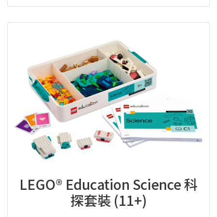
LEGO® Education Science 科
探套裝 (11+)