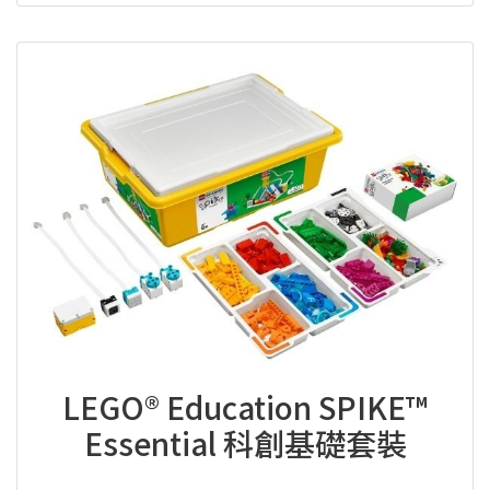
LEGO® Education SPIKE™
Essential 科創基礎套裝